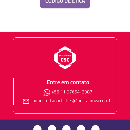
CÓDIGO DE ÉTICA
Entre em contato
+55 11 97654-2987
connectedsmartcities@nectainova.com.br