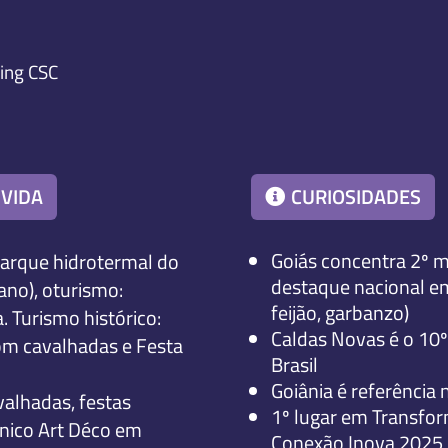
king CSC
 VIDA
CURIOSIDADES
Goiás concentra 2º m
arque hidrotermal do
destaque nacional em
ano), oturismo:
feijão, garbanzo)
 Turismo histórico:
Caldas Novas é o 10º 
m cava­l­­hadas e Festa
Brasil
Goiânia é referência
valhadas, festas
1º lugar em Transfor
ônico Art Déco em
Conexão Inova 2025