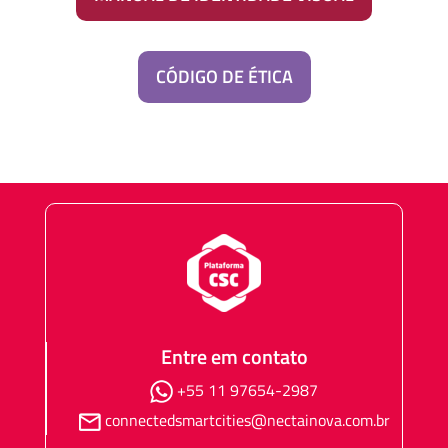
CÓDIGO DE ÉTICA
Entre em contato
+55 11 97654-2987
connectedsmartcities@nectainova.com.br