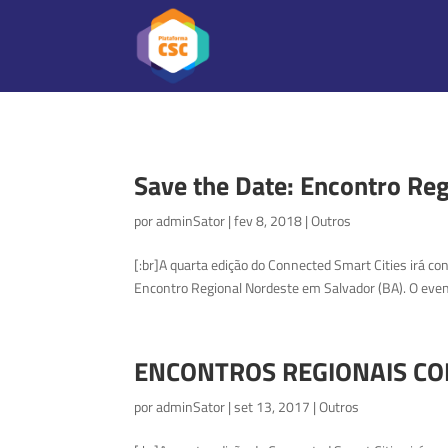
Save the Date: Encontro Re
por
adminSator
|
fev 8, 2018
|
Outros
[:br]A quarta edição do Connected Smart Cities irá co
Encontro Regional Nordeste em Salvador (BA). O evento
ENCONTROS REGIONAIS CO
por
adminSator
|
set 13, 2017
|
Outros