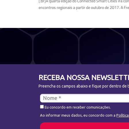
[:br]A quarta edição do Connected Smart Cities irá co
encontros regionais a partir de outubro de 2017. A Fre
RECEBA NOSSA NEWSLETT
Preencha os campos abaixo e fique por dentro de to
Eu concordo em receber comunicações.
Ao informar meus dados, eu concordo com a
Polític