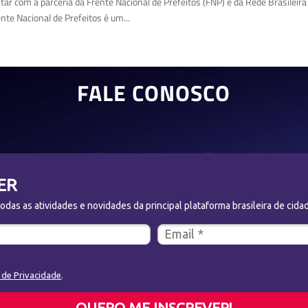
ntar com a parceria da Frente Nacional de Prefeitos (FNP) e da Rede Brasileir
nte Nacional de Prefeitos é um...
FALE CONOSCO
ER
das as atividades e novidades da principal plataforma brasileira de cidad
a de Privacidade
.
QUERO ME INSCREVER!