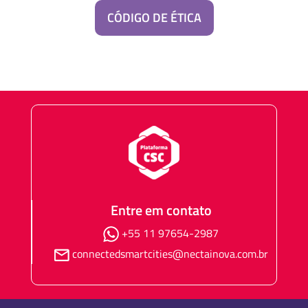
CÓDIGO DE ÉTICA
Entre em contato
+55 11 97654-2987
connectedsmartcities@nectainova.com.br