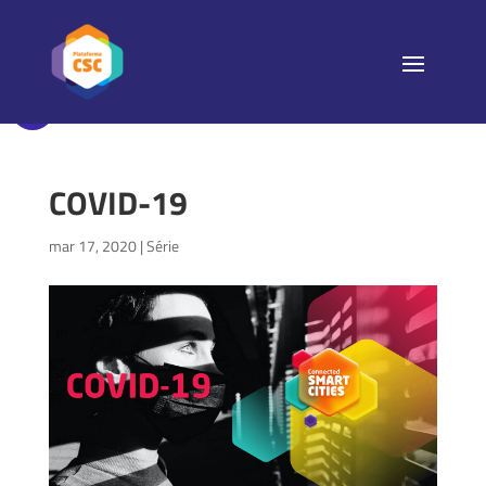
COVID-19
mar 17, 2020
|
Série