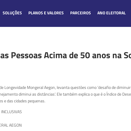
SOLUÇÕES
PLANOS E VALORES
PARCEIROS
ANO ELEITORAL
o das Pessoas Acima de 50 anos na 
uto de Longevidade Mongeral Aegon, levanta questões como ‘desafio de diminui
lanejamento diminui as distâncias’. Ele também explica o que é o Índice de D
es e das cidades pequenas.
 INCLUSIVAS
ERAL AEGON