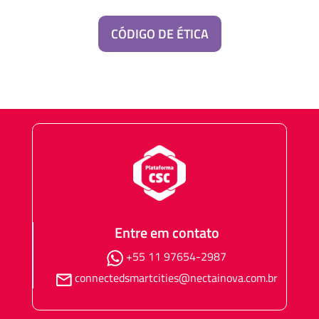
CÓDIGO DE ÉTICA
Entre em contato
+55 11 97654-2987
connectedsmartcities@nectainova.com.br